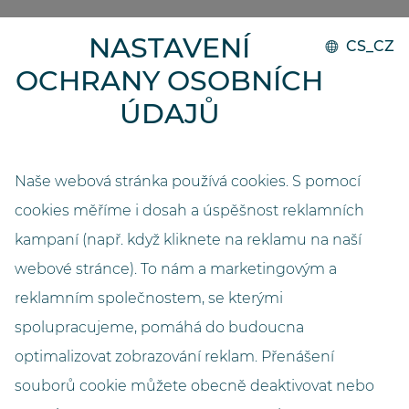
CO ŘÍKAJÍ NAŠI ZÁKAZNÍCI
NASTAVENÍ
CS_CZ
OCHRANY OSOBNÍCH
„Práce ve skladu zboží se zásuvkami byla výrazně
namáhavější a časově náročnější. Náš systém
ÚDAJŮ
GOLLMANN naskenuje balení a uloží všechny
relevantní informace. To snižuje pracnost a
poskytuje nám lepší přehled o stavu zásob i datu
Naše webová stránka používá cookies. S pomocí
expirace. Vychystávací automatický systém je navíc
cookies měříme i dosah a úspěšnost reklamních
velmi kompaktní a díky dřevěnému obložení
kampaní (např. když kliknete na reklamu na naší
dokonale ladí s vybavením interiéru lékárny.
Předávání léků zákazníkům probíhá také mnohem
webové stránce). To nám a marketingovým a
klidněji, protože pro všechny čtyři pulty byly zřízeny
reklamním společnostem, se kterými
samostatné výstupní body.“
spolupracujeme, pomáhá do budoucna
optimalizovat zobrazování reklam. Přenášení
Dr. med. Markus Jansen, lékárník
souborů cookie můžete obecně deaktivovat nebo