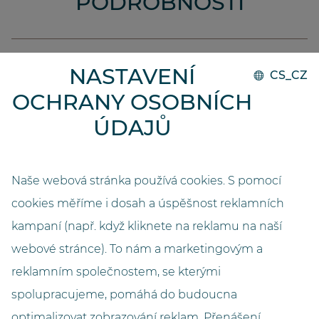
PODROBNOSTI
Realizace
NASTAVENÍ
CS_CZ
2022
OCHRANY OSOBNÍCH
Systém
ÚDAJŮ
GO.compact
Kapacita
Naše webová stránka používá cookies. S pomocí
9000
cookies měříme i dosah a úspěšnost reklamních
kampaní (např. když kliknete na reklamu na naší
Délka (metry)
4,05
webové stránce). To nám a marketingovým a
reklamním společnostem, se kterými
Šířka (metry)
spolupracujeme, pomáhá do budoucna
1,69
optimalizovat zobrazování reklam. Přenášení