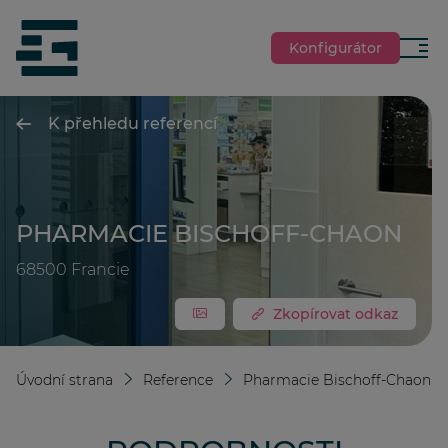
jumpToMain
siteLogo
Konfigurátor
Menu
K přehledu referencí
PHARMACIE BISCHOFF-CHAON
68500
Francie
Zkopírovat odkaz
Úvodní strana
Reference
Pharmacie Bischoff-Chaon