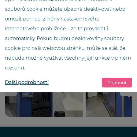
souborů cookie můžete obecně deaktivovat nebo
Výška (metry)
omezit pomocí změny nastavení svého
2,65
internetového prohlížeče. Lze to provádět i
Barva
automaticky. Pokud budou deaktivovány soubory
Enzianblau
cookie pro naši webovou stránku, může se stát, že
nebude možné využívat všechny její funkce v plném
rozsahu.
Další podrobnosti
Přijmout