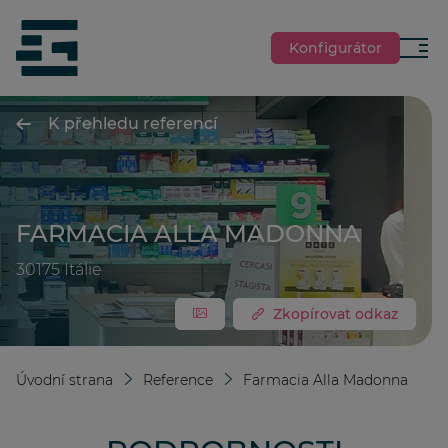
jumpToMain
siteLogo
Konfigurátor
Menu
K přehledu referencí
FARMACIA ALLA MADONNA
30175
Itálie
Zkopírovat odkaz
Úvodní strana
Reference
Farmacia Alla Madonna