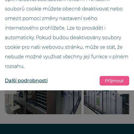
souborů cookie můžete obecně deaktivovat nebo
Výška (metry)
omezit pomocí změny nastavení svého
2,95
internetového prohlížeče. Lze to provádět i
Barva
automaticky. Pokud budou deaktivovány soubory
Weiss MP
cookie pro naši webovou stránku, může se stát, že
nebude možné využívat všechny její funkce v plném
rozsahu.
Další podrobnosti
Přijmout