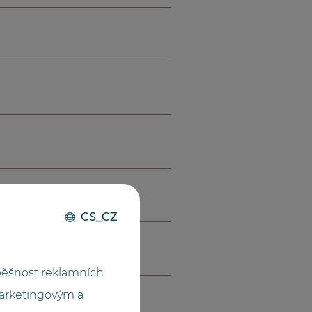
CS_CZ
pěšnost reklamních
marketingovým a