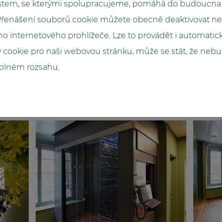
tem, se kterými spolupracujeme, pomáhá do budoucna 
 Přenášení souborů cookie můžete obecně deaktivovat n
2,95
o internetového prohlížeče. Lze to provádět i automati
 cookie pro naši webovou stránku, může se stát, že neb
 plném rozsahu.
Schiefergrau