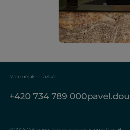
Máte nějaké otázky?
+420 734 789 000
pavel.do
© 2026 Gollmann Kommissioniersysteme GmbH