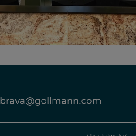
ubrava@gollmann.com
Otisk
Podmínky
Zása