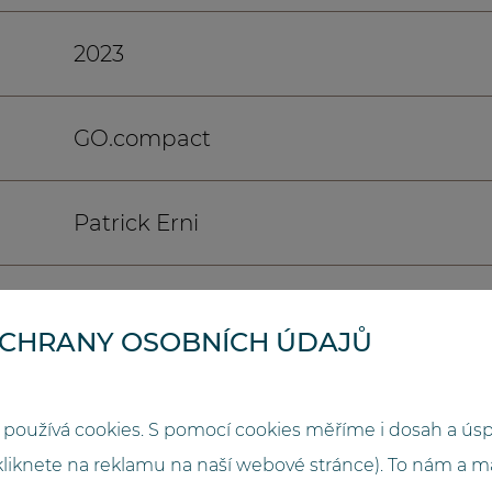
2023
GO.compact
Patrick Erni
3500
OCHRANY OSOBNÍCH ÚDAJŮ
2,83
používá cookies. S pomocí cookies měříme i dosah a ús
kliknete na reklamu na naší webové stránce). To nám a 
1,28