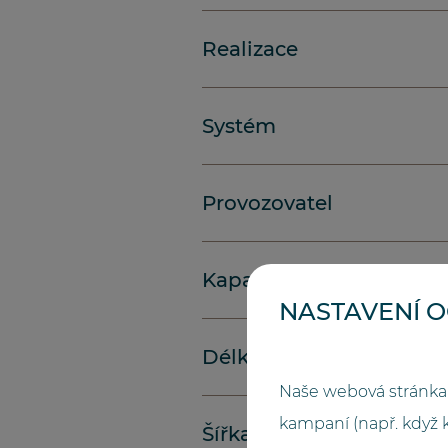
Realizace
Systém
Provozovatel
Kapacita
NASTAVENÍ 
Délka (metry)
Naše webová stránka 
kampaní (např. když 
Šířka (metry)