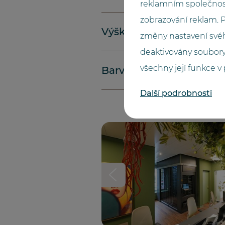
reklamním společnos
zobrazování reklam.
Výška (metry)
změny nastavení svéh
deaktivovány soubory
všechny její funkce v
Barva
Další podrobnosti