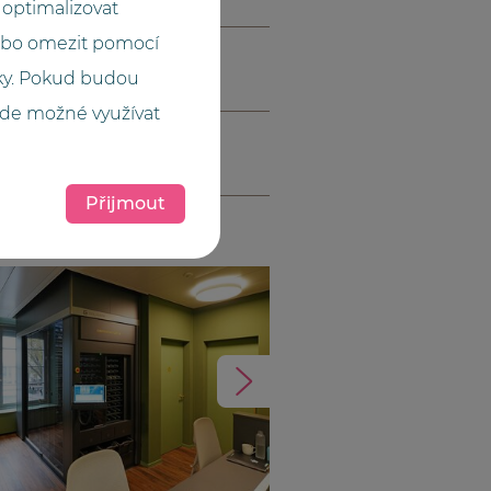
optimalizovat
ebo omezit pomocí
cky. Pokud budou
ude možné využívat
Přijmout