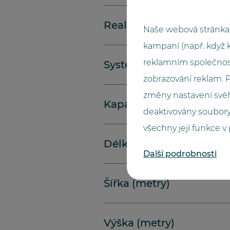
Realizace
Naše webová stránka 
kampaní (např. když 
reklamním společnos
Systém
zobrazování reklam.
změny nastavení svéh
Kapacita
deaktivovány soubory
všechny její funkce v
Délka (metry)
Další podrobnosti
Šířka (metry)
Výška (metry)