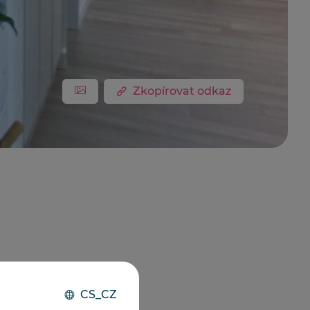
Zkopírovat odkaz
CS_CZ