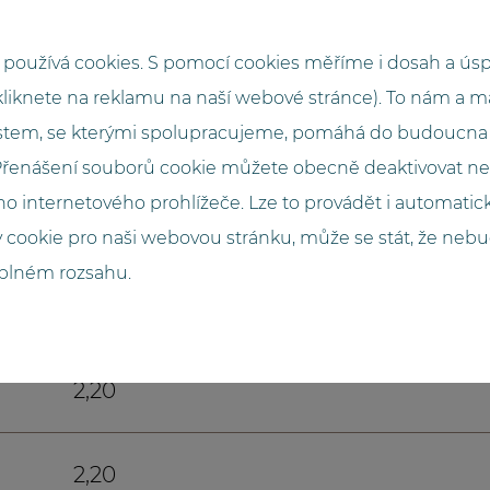
2023
používá cookies. S pomocí cookies měříme i dosah a ús
kliknete na reklamu na naší webové stránce). To nám a 
tem, se kterými spolupracujeme, pomáhá do budoucna 
GO.compact
 Přenášení souborů cookie můžete obecně deaktivovat n
o internetového prohlížeče. Lze to provádět i automati
4000
 cookie pro naši webovou stránku, může se stát, že neb
 plném rozsahu.
2,72
2,20
2,20