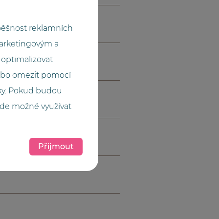
pěšnost reklamních
marketingovým a
optimalizovat
ebo omezit pomocí
cky. Pokud budou
ude možné využívat
Přijmout