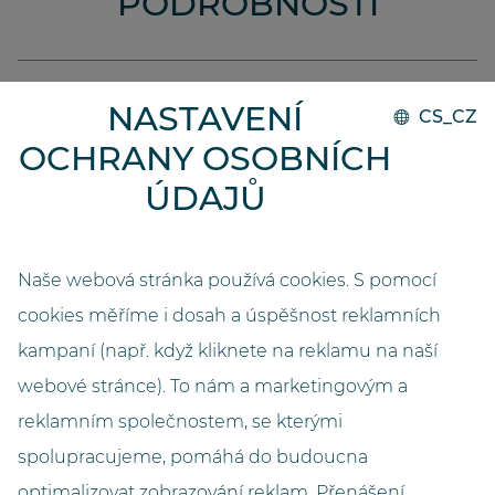
PODROBNOSTI
Realizace
NASTAVENÍ
CS_CZ
2014
OCHRANY OSOBNÍCH
Kapacita
ÚDAJŮ
18400
Délka (metry)
Naše webová stránka používá cookies. S pomocí
2,3
cookies měříme i dosah a úspěšnost reklamních
kampaní (např. když kliknete na reklamu na naší
Šířka (metry)
3,0
webové stránce). To nám a marketingovým a
reklamním společnostem, se kterými
Výška (metry)
spolupracujeme, pomáhá do budoucna
2,7
optimalizovat zobrazování reklam. Přenášení