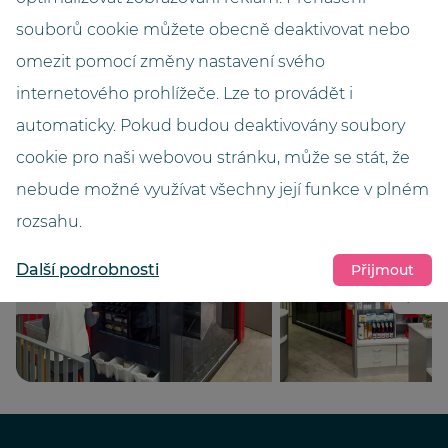
souborů cookie můžete obecně deaktivovat nebo
Varianty
omezit pomocí změny nastavení svého
Přímý výstup na posuvné dveře
internetového prohlížeče. Lze to provádět i
Barva
automaticky. Pokud budou deaktivovány soubory
Verkehrsrot
cookie pro naši webovou stránku, může se stát, že
nebude možné využívat všechny její funkce v plném
rozsahu.
Další podrobnosti
Přijmout