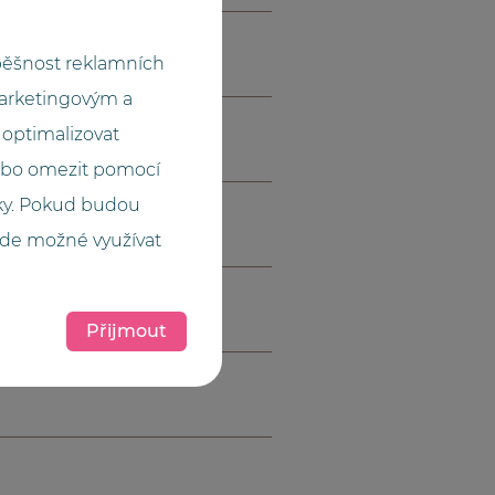
pěšnost reklamních
marketingovým a
optimalizovat
ebo omezit pomocí
cky. Pokud budou
ude možné využívat
Přijmout