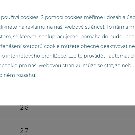
2013
používá cookies. S pomocí cookies měříme i dosah a ús
kliknete na reklamu na naší webové stránce). To nám a 
tem, se kterými spolupracujeme, pomáhá do budoucna 
GO.compact
 Přenášení souborů cookie můžete obecně deaktivovat n
o internetového prohlížeče. Lze to provádět i automati
11000
 cookie pro naši webovou stránku, může se stát, že neb
 plném rozsahu.
2,7
2,6
2,7