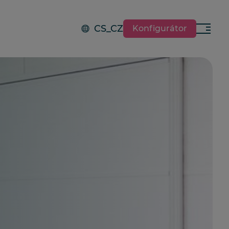
CS_CZ
Konfigurátor
Menu