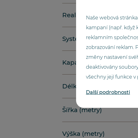
Realizace
Naše webová stránka 
kampaní (např. když 
reklamním společnos
Systém
zobrazování reklam.
změny nastavení svéh
Kapacita
deaktivovány soubory
všechny její funkce v
Délka (metry)
Další podrobnosti
Šířka (metry)
Výška (metry)