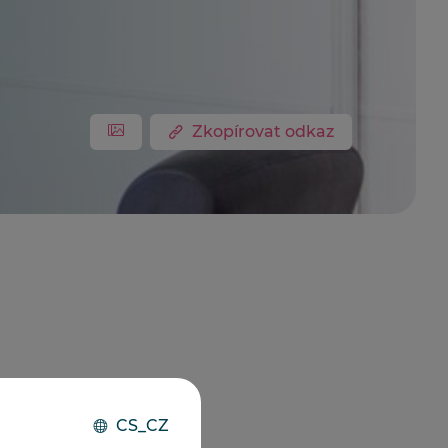
Zkopírovat odkaz
CS_CZ